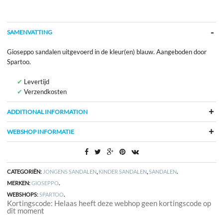
SAMENVATTING
Gioseppo sandalen uitgevoerd in de kleur(en) blauw. Aangeboden door
Spartoo.
Levertijd
Verzendkosten
ADDITIONAL INFORMATION
WEBSHOP INFORMATIE
CATEGORIËN:
JONGENS SANDALEN
,
KINDER SANDALEN
,
SANDALEN
.
MERKEN:
GIOSEPPO
.
WEBSHOPS:
SPARTOO
.
Kortingscode: Helaas heeft deze webhop geen kortingscode op
dit moment