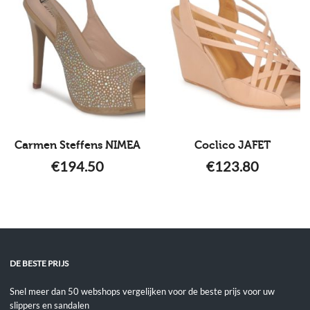
Carmen Steffens NIMEA
Coclico JAFET
€
194.50
€
123.80
DE BESTE PRIJS
Snel meer dan 50 webshops vergelijken voor de beste prijs voor uw
slippers en sandalen