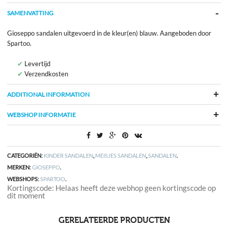
SAMENVATTING
Gioseppo sandalen uitgevoerd in de kleur(en) blauw. Aangeboden door
Spartoo.
Levertijd
Verzendkosten
ADDITIONAL INFORMATION
WEBSHOP INFORMATIE
CATEGORIËN:
KINDER SANDALEN
,
MEISJES SANDALEN
,
SANDALEN
.
MERKEN:
GIOSEPPO
.
WEBSHOPS:
SPARTOO
.
Kortingscode: Helaas heeft deze webhop geen kortingscode op
dit moment
GERELATEERDE PRODUCTEN