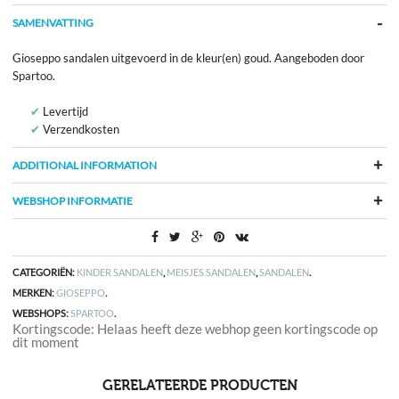
SAMENVATTING
Gioseppo sandalen uitgevoerd in de kleur(en) goud. Aangeboden door
Spartoo.
Levertijd
Verzendkosten
ADDITIONAL INFORMATION
WEBSHOP INFORMATIE
CATEGORIËN:
KINDER SANDALEN
,
MEISJES SANDALEN
,
SANDALEN
.
MERKEN:
GIOSEPPO
.
WEBSHOPS:
SPARTOO
.
Kortingscode: Helaas heeft deze webhop geen kortingscode op
dit moment
GERELATEERDE PRODUCTEN