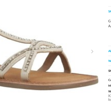
S
Gi
A
A
W
S
C
M
W
K
k