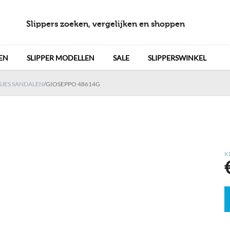
Slippers zoeken, vergelijken en shoppen
EN
SLIPPER MODELLEN
SALE
SLIPPERSWINKEL
SJES SANDALEN
/
GIOSEPPO 48614G
K