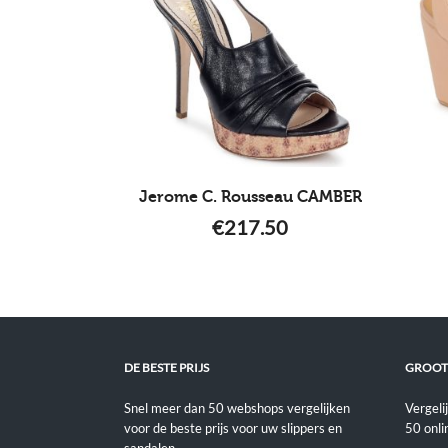
Jerome C. Rousseau CAMBER
€
217.50
DE BESTE PRIJS
GROOT
Snel meer dan 50 webshops vergelijken
Vergeli
voor de beste prijs voor uw slippers en
50 onli