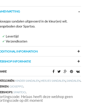
AMENVATTING
oseppo sandalen uitgevoerd in de kleur(en) wit.
angeboden door Spartoo.
Levertijd
Verzendkosten
DDITIONAL INFORMATION
EBSHOP INFORMATIE
HARE
ATEGORIËN:
KINDER SANDALEN
,
MEISJES SANDALEN
,
SANDALEN
.
ERKEN:
GIOSEPPO
.
EBSHOPS:
SPARTOO
.
ortingscode: Helaas heeft deze webhop geen
ortingscode op dit moment