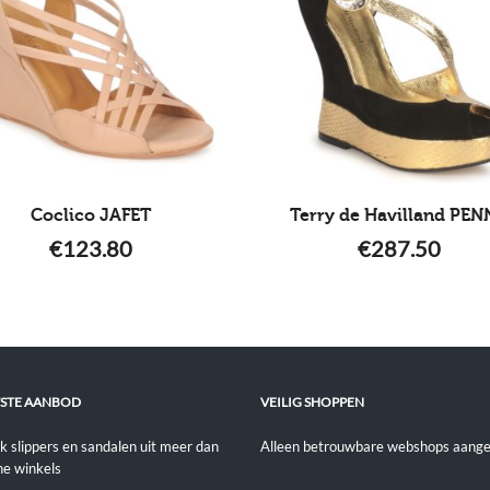
Coclico JAFET
Terry de Havilland PEN
€
123.80
€
287.50
STE AANBOD
VEILIG SHOPPEN
jk slippers en sandalen uit meer dan
Alleen betrouwbare webshops aange
ne winkels