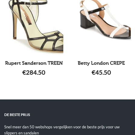
Rupert Sanderson TREEN
Betty London CREPE
€
284.50
€
45.50
DE BESTE PRIJS
Snel meer dan 50 webshops vergelijken voor de beste prijs voor uw
slippers en sandalen