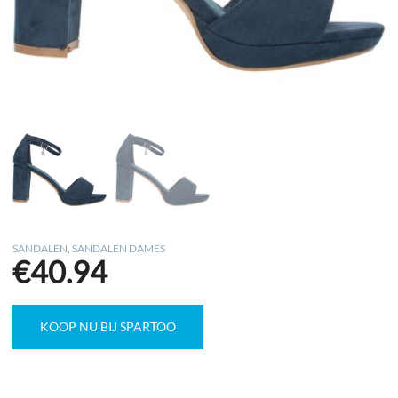
SANDALEN
,
SANDALEN DAMES
€
40.94
KOOP NU BIJ SPARTOO