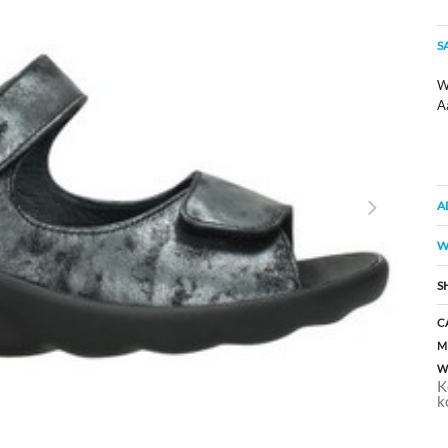
S
Wo
A
A
W
S
C
M
W
K
k