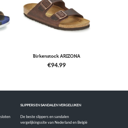
Birkenstock ARIZONA
€
94.99
SLIPPERS EN SANDALEN VERGELIJKEN
sloten
De beste slippers en sandalen
vergelijkingssite van Nederland en België