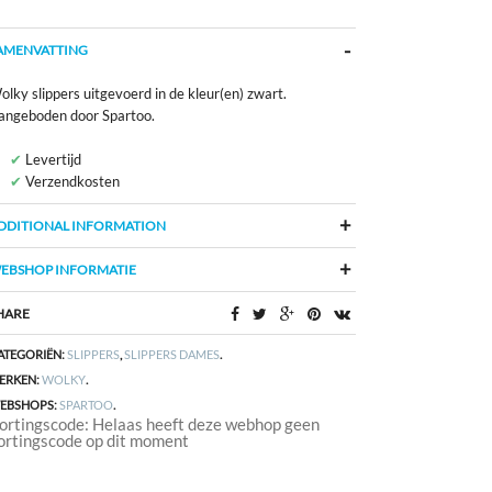
AMENVATTING
lky slippers uitgevoerd in de kleur(en) zwart.
angeboden door Spartoo.
Levertijd
Verzendkosten
DDITIONAL INFORMATION
EBSHOP INFORMATIE
HARE
ATEGORIËN:
SLIPPERS
,
SLIPPERS DAMES
.
ERKEN:
WOLKY
.
EBSHOPS:
SPARTOO
.
ortingscode: Helaas heeft deze webhop geen
ortingscode op dit moment