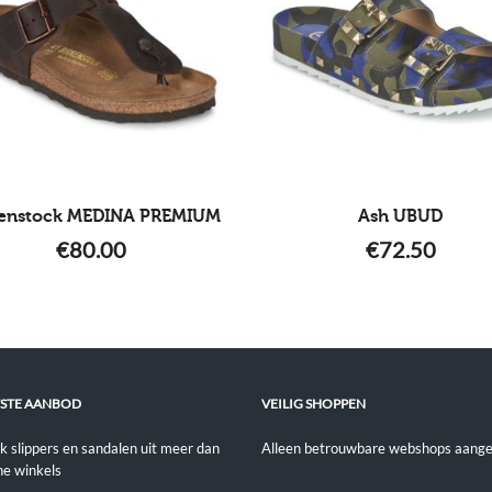
kenstock MEDINA PREMIUM
Ash UBUD
€
80.00
€
72.50
STE AANBOD
VEILIG SHOPPEN
jk slippers en sandalen uit meer dan
Alleen betrouwbare webshops aange
ne winkels