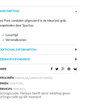
AMENVATTING
ni Pons sandalen uitgevoerd in de kleur(en) grijs.
angeboden door Spartoo.
Levertijd
Verzendkosten
DDITIONAL INFORMATION
EBSHOP INFORMATIE
HARE
ATEGORIËN:
SANDALEN
,
SANDALEN DAMES
.
ERKEN:
TONI PONS
.
EBSHOPS:
SPARTOO
.
ortingscode: Helaas heeft deze webhop geen
ortingscode op dit moment