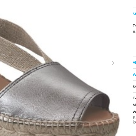
S
To
A
A
W
S
C
M
W
K
k