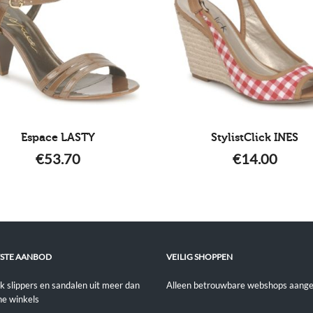
Espace LASTY
StylistClick INES
€
53.70
€
14.00
STE AANBOD
VEILIG SHOPPEN
jk slippers en sandalen uit meer dan
Alleen betrouwbare webshops aange
ne winkels