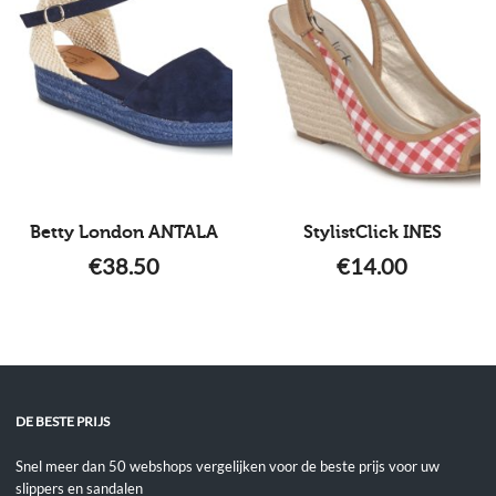
Betty London ANTALA
StylistClick INES
€
38.50
€
14.00
DE BESTE PRIJS
Snel meer dan 50 webshops vergelijken voor de beste prijs voor uw
slippers en sandalen