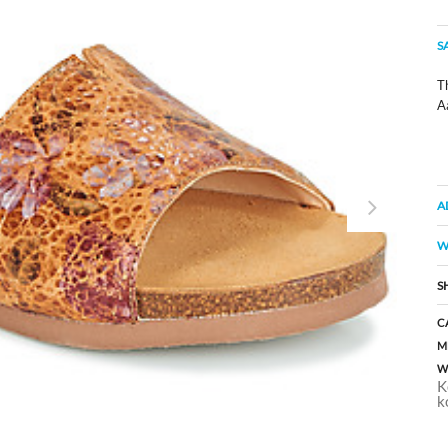
S
Th
A
A
W
S
C
M
W
K
k