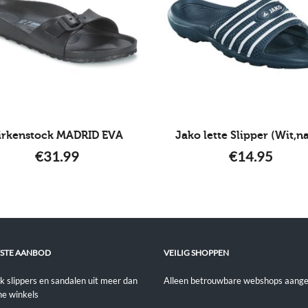
irkenstock MADRID EVA
Jako lette Slipper (Wit,n
€
31.99
€
14.95
STE AANBOD
VEILIG SHOPPEN
jk slippers en sandalen uit meer dan
Alleen betrouwbare webshops aange
ne winkels