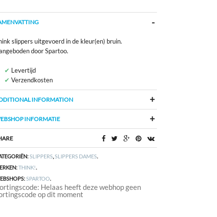
AMENVATTING
ink slippers uitgevoerd in de kleur(en) bruin.
angeboden door Spartoo.
Levertijd
Verzendkosten
DDITIONAL INFORMATION
EBSHOP INFORMATIE
HARE
ATEGORIËN:
SLIPPERS
,
SLIPPERS DAMES
.
ERKEN:
THINK!
.
EBSHOPS:
SPARTOO
.
ortingscode: Helaas heeft deze webhop geen
ortingscode op dit moment