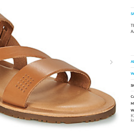
S
TB
A
A
W
S
C
M
W
K
k