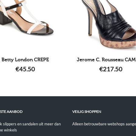
Betty London CREPE
Jerome C. Rousseau CA
€
45.50
€
217.50
STE AANBOD
VEILIG SHOPPEN
jk slippers en sandalen uit meer dan
Alleen betrouwbare webshops aange
ne winkels