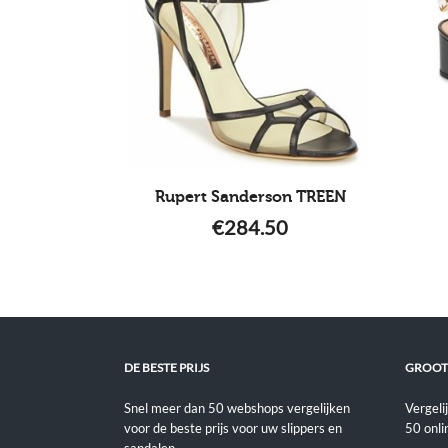
Rupert Sanderson TREEN
€
284.50
DE BESTE PRIJS
GROOT
Snel meer dan 50 webshops vergelijken
Vergeli
voor de beste prijs voor uw slippers en
50 onli