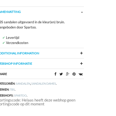
AMENVATTING
S sandalen uitgevoerd in de kleur(en) bruin.
angeboden door Spartoo.
Levertijd
Verzendkosten
DDITIONAL INFORMATION
EBSHOP INFORMATIE
HARE
ATEGORIËN:
SANDALEN
,
SANDALEN DAMES
.
ERKEN:
TBS
.
EBSHOPS:
SPARTOO
.
ortingscode: Helaas heeft deze webhop geen
ortingscode op dit moment