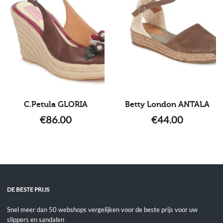
C.Petula GLORIA
Betty London ANTALA
€
86.00
€
44.00
DE BESTE PRIJS
Snel meer dan 50 webshops vergelijken voor de beste prijs voor uw
slippers en sandalen