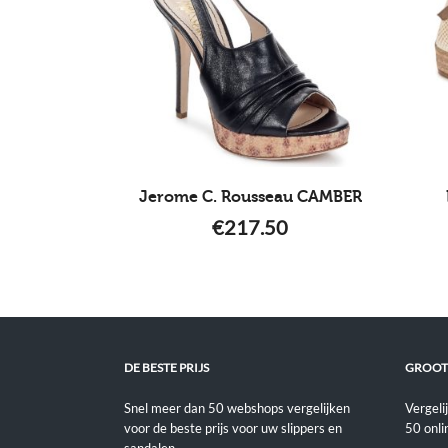
Jerome C. Rousseau CAMBER
€
217.50
DE BESTE PRIJS
GROOT
Snel meer dan 50 webshops vergelijken
Vergeli
voor de beste prijs voor uw slippers en
50 onli