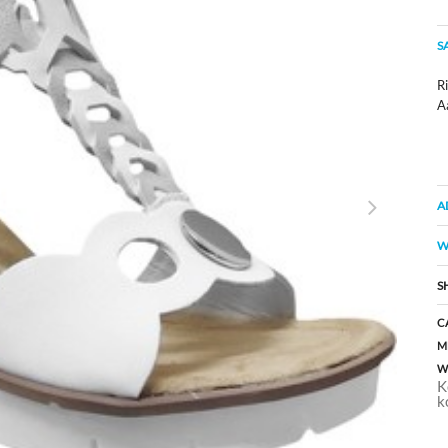
S
Ri
A
A
W
S
C
M
W
K
k