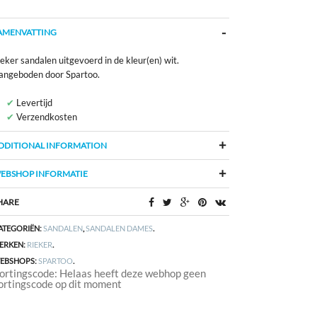
AMENVATTING
eker sandalen uitgevoerd in de kleur(en) wit.
angeboden door Spartoo.
Levertijd
Verzendkosten
DDITIONAL INFORMATION
EBSHOP INFORMATIE
HARE
ATEGORIËN:
SANDALEN
,
SANDALEN DAMES
.
ERKEN:
RIEKER
.
EBSHOPS:
SPARTOO
.
ortingscode: Helaas heeft deze webhop geen
ortingscode op dit moment