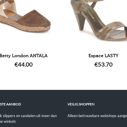
Betty London ANTALA
Espace LASTY
€
44.00
€
53.70
STE AANBOD
VEILIG SHOPPEN
jk slippers en sandalen uit meer dan
Alleen betrouwbare webshops aange
ne winkels