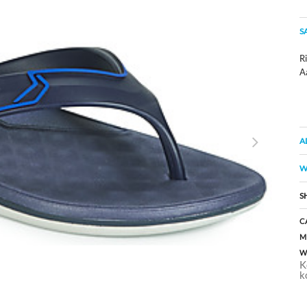
S
Ri
A
A
W
S
C
M
W
K
k