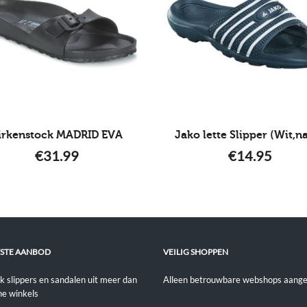
irkenstock MADRID EVA
Jako lette Slipper (Wit,n
€
31.99
€
14.95
STE AANBOD
VEILIG SHOPPEN
jk slippers en sandalen uit meer dan
Alleen betrouwbare webshops aange
ne winkels