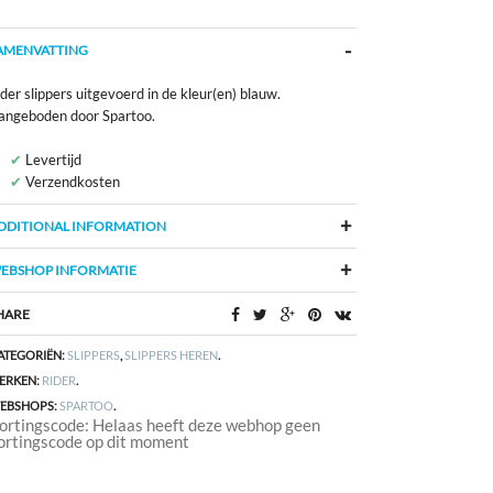
AMENVATTING
der slippers uitgevoerd in de kleur(en) blauw.
angeboden door Spartoo.
Levertijd
Verzendkosten
DDITIONAL INFORMATION
EBSHOP INFORMATIE
HARE
ATEGORIËN:
SLIPPERS
,
SLIPPERS HEREN
.
ERKEN:
RIDER
.
EBSHOPS:
SPARTOO
.
ortingscode: Helaas heeft deze webhop geen
ortingscode op dit moment