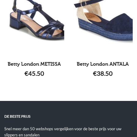
Betty London METISSA
Betty London ANTALA
€
45.50
€
38.50
DE BESTE PRIJS
Snel meer dan 50 webshops vergelijken voor de beste prijs voor uw
slippers en sandalen