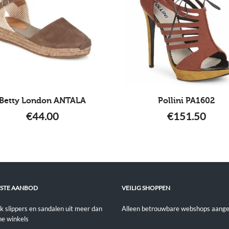
Betty London ANTALA
Pollini PA1602
€
44.00
€
151.50
STE AANBOD
VEILIG SHOPPEN
jk slippers en sandalen uit meer dan
Alleen betrouwbare webshops aange
ne winkels