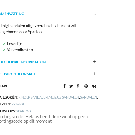
AMENVATTING
imigi sandalen uitgevoerd in de kleur(en) wit.
angeboden door Spartoo.
Levertijd
Verzendkosten
DDITIONAL INFORMATION
EBSHOP INFORMATIE
HARE
ATEGORIËN:
KINDER SANDALEN
,
MEISJES SANDALEN
,
SANDALEN
.
ERKEN:
PRIMIGI
.
EBSHOPS:
SPARTOO
.
ortingscode: Helaas heeft deze webhop geen
ortingscode op dit moment