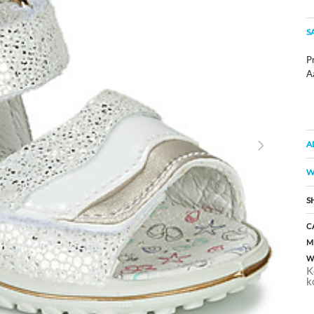
S
Pr
A
A
W
S
C
M
W
K
k