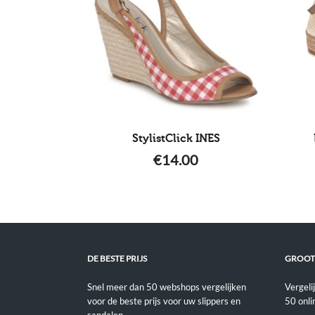
StylistClick INES
€
14.00
DE BESTE PRIJS
GROOT
Snel meer dan 50 webshops vergelijken
Vergeli
voor de beste prijs voor uw slippers en
50 onli