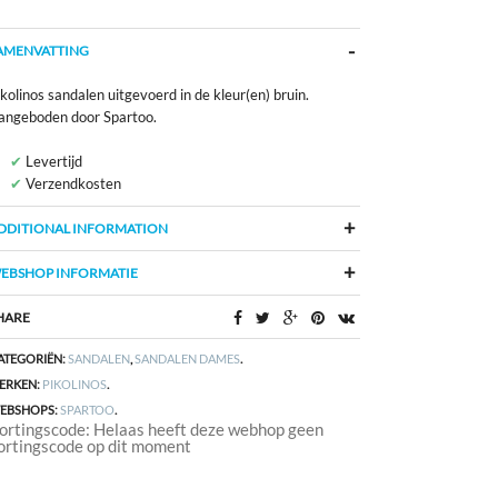
AMENVATTING
kolinos sandalen uitgevoerd in de kleur(en) bruin.
angeboden door Spartoo.
Levertijd
Verzendkosten
DDITIONAL INFORMATION
EBSHOP INFORMATIE
HARE
ATEGORIËN:
SANDALEN
,
SANDALEN DAMES
.
ERKEN:
PIKOLINOS
.
EBSHOPS:
SPARTOO
.
ortingscode: Helaas heeft deze webhop geen
ortingscode op dit moment