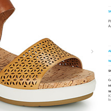
S
Pi
A
A
W
S
C
M
W
K
k