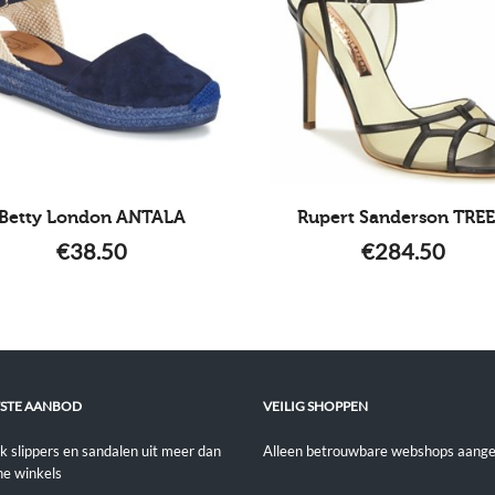
Betty London ANTALA
Rupert Sanderson TRE
€
38.50
€
284.50
STE AANBOD
VEILIG SHOPPEN
jk slippers en sandalen uit meer dan
Alleen betrouwbare webshops aange
ne winkels