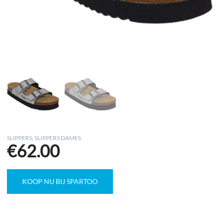
SLIPPERS
,
SLIPPERS DAMES
€
62.00
KOOP NU BIJ SPARTOO