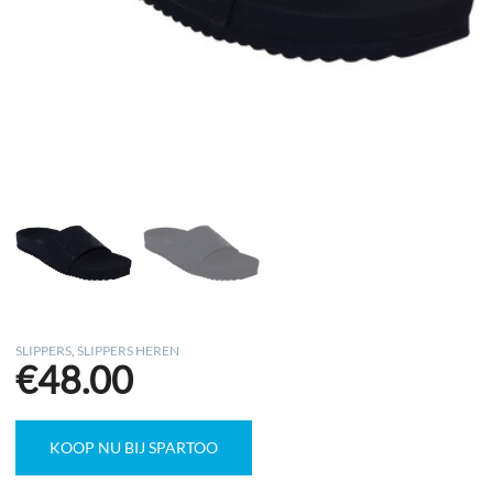
SLIPPERS
,
SLIPPERS HEREN
€
48.00
KOOP NU BIJ SPARTOO