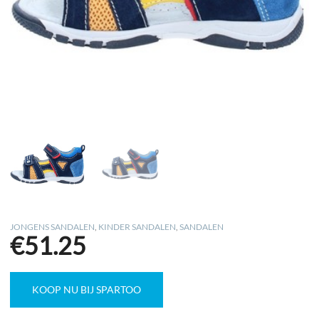
JONGENS SANDALEN
,
KINDER SANDALEN
,
SANDALEN
€
51.25
KOOP NU BIJ SPARTOO