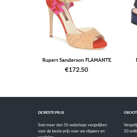
Rupert Sanderson FLAMANTE
€
172.50
DE BESTE PRIJS
GROOT
Snel meer dan 50 webshops vergelijken
Vergeli
voor de beste prijs voor uw slippers en
50 onli