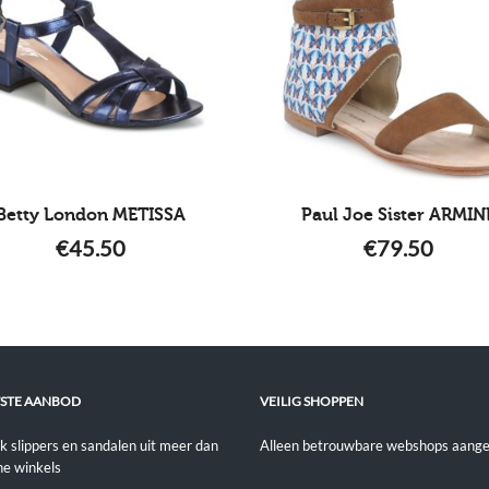
Betty London METISSA
Paul Joe Sister ARMIN
€
45.50
€
79.50
STE AANBOD
VEILIG SHOPPEN
jk slippers en sandalen uit meer dan
Alleen betrouwbare webshops aange
ne winkels