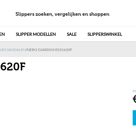
Slippers zoeken, vergelijken en shoppen
EN
SLIPPER MODELLEN
SALE
SLIPPERSWINKEL
SJES SANDALEN
/
NERO GIARDINI E031620F
1620F
K