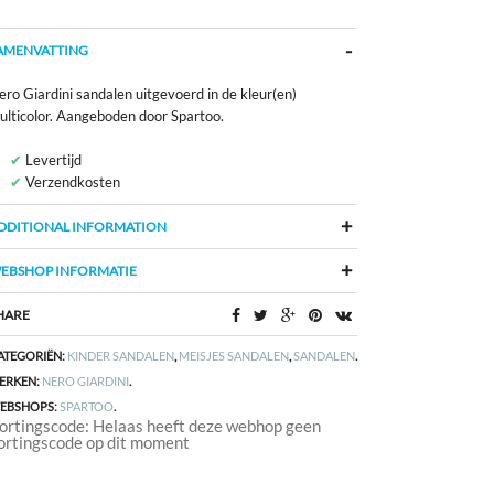
AMENVATTING
ro Giardini sandalen uitgevoerd in de kleur(en)
ulticolor. Aangeboden door Spartoo.
Levertijd
Verzendkosten
DDITIONAL INFORMATION
EBSHOP INFORMATIE
HARE
ATEGORIËN:
KINDER SANDALEN
,
MEISJES SANDALEN
,
SANDALEN
.
ERKEN:
NERO GIARDINI
.
EBSHOPS:
SPARTOO
.
ortingscode: Helaas heeft deze webhop geen
ortingscode op dit moment