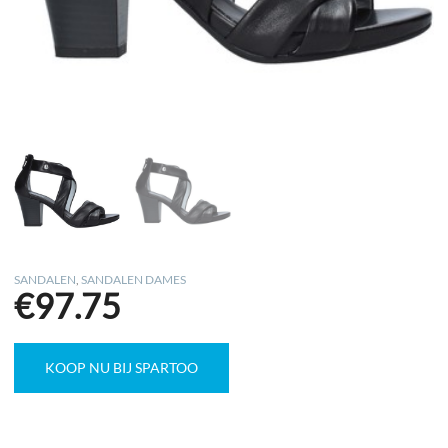
SANDALEN
,
SANDALEN DAMES
€
97.75
KOOP NU BIJ SPARTOO