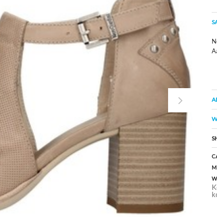
S
Ne
A
A
W
S
C
M
W
K
k