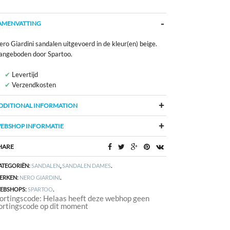
AMENVATTING
ro Giardini sandalen uitgevoerd in de kleur(en) beige.
angeboden door Spartoo.
Levertijd
Verzendkosten
DDITIONAL INFORMATION
EBSHOP INFORMATIE
HARE
ATEGORIËN:
SANDALEN
,
SANDALEN DAMES
.
ERKEN:
NERO GIARDINI
.
EBSHOPS:
SPARTOO
.
ortingscode: Helaas heeft deze webhop geen
ortingscode op dit moment