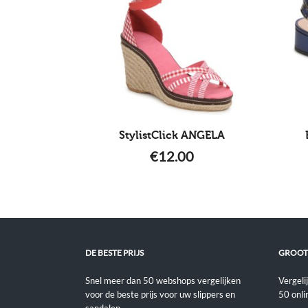
StylistClick ANGELA
€
12.00
DE BESTE PRIJS
GROOT
Snel meer dan 50 webshops vergelijken
Vergeli
voor de beste prijs voor uw slippers en
50 onli