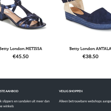
Betty London METISSA
Betty London ANTAL
€
45.50
€
38.50
STE AANBOD
VEILIG SHOPPEN
jk slippers en sandalen uit meer dan
Alleen betrouwbare webshops aange
ne winkels