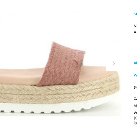
S
Ne
A
A
W
S
C
M
W
K
k