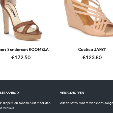
pert Sanderson KOOMELA
Coclico JAFET
€
172.50
€
123.80
STE AANBOD
VEILIG SHOPPEN
jk slippers en sandalen uit meer dan
Alleen betrouwbare webshops aange
ne winkels