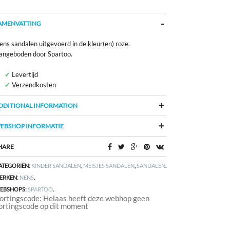
AMENVATTING
ns sandalen uitgevoerd in de kleur(en) roze.
angeboden door Spartoo.
Levertijd
Verzendkosten
DDITIONAL INFORMATION
EBSHOP INFORMATIE
HARE
ATEGORIËN:
KINDER SANDALEN
,
MEISJES SANDALEN
,
SANDALEN
.
ERKEN:
NENS
.
EBSHOPS:
SPARTOO
.
ortingscode: Helaas heeft deze webhop geen
ortingscode op dit moment