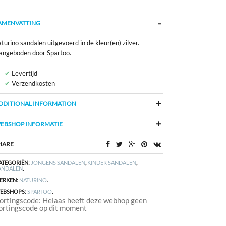
AMENVATTING
turino sandalen uitgevoerd in de kleur(en) zilver.
angeboden door Spartoo.
Levertijd
Verzendkosten
DDITIONAL INFORMATION
EBSHOP INFORMATIE
HARE
ATEGORIËN:
JONGENS SANDALEN
,
KINDER SANDALEN
,
ANDALEN
.
ERKEN:
NATURINO
.
EBSHOPS:
SPARTOO
.
ortingscode: Helaas heeft deze webhop geen
ortingscode op dit moment