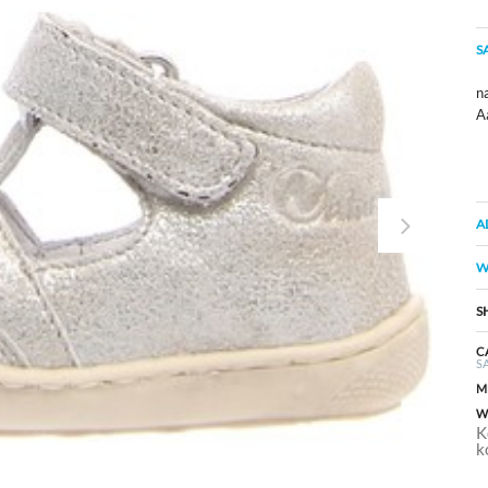
S
na
A
A
W
S
C
S
M
W
K
k