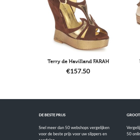
Terry de Havilland FARAH
€
157.50
DE BESTE PRIJS
GROOT
Snel meer dan 50 webshops vergelijken
Vergeli
voor de beste prijs voor uw slippers en
50 onli