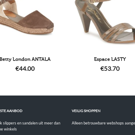
Betty London ANTALA
Espace LASTY
€
44.00
€
53.70
STE AANBOD
VEILIG SHOPPEN
jk slippers en sandalen uit meer dan
Alleen betrouwbare webshops aange
ne winkels