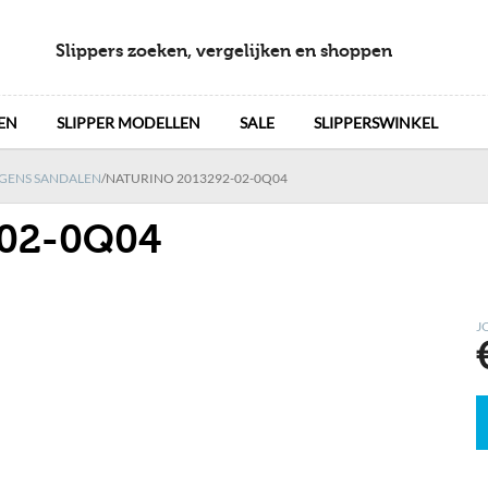
Slippers zoeken, vergelijken en shoppen
EN
SLIPPER MODELLEN
SALE
SLIPPERSWINKEL
GENS SANDALEN
/
NATURINO 2013292-02-0Q04
-02-0Q04
J