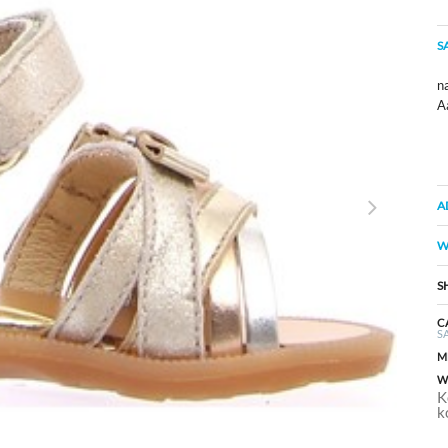
S
na
A
A
W
S
C
S
M
W
K
k