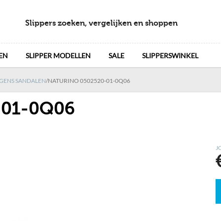
Slippers zoeken, vergelijken en shoppen
EN
SLIPPER MODELLEN
SALE
SLIPPERSWINKEL
GENS SANDALEN
/
NATURINO 0502520-01-0Q06
-01-0Q06
J