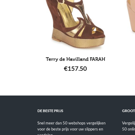
Terry de Havilland FARAH
€
157.50
DE BESTE PRIJS
GROOT
Snel meer dan 50 webshops vergelijken
Vergeli
voor de beste prijs voor uw slippers en
50 onli