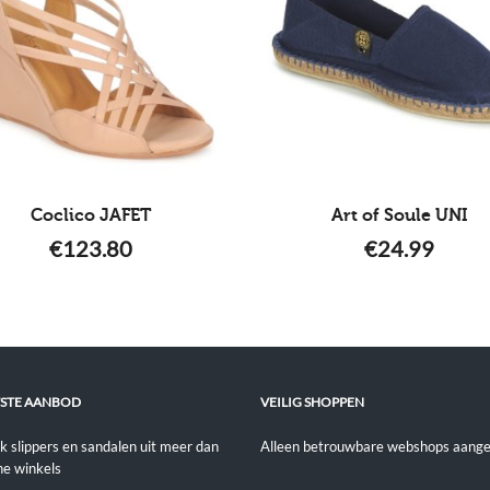
Coclico JAFET
Art of Soule UNI
€
123.80
€
24.99
STE AANBOD
VEILIG SHOPPEN
jk slippers en sandalen uit meer dan
Alleen betrouwbare webshops aange
ne winkels