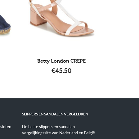
Betty London CREPE
€
45.50
SLIPPERS EN SANDALEN VERGELIJKEN
sloten
De beste slippers en sandalen
vergelijkingssite van Nederland en België