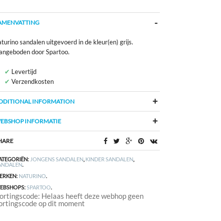
AMENVATTING
turino sandalen uitgevoerd in de kleur(en) grijs.
angeboden door Spartoo.
Levertijd
Verzendkosten
DDITIONAL INFORMATION
EBSHOP INFORMATIE
HARE
ATEGORIËN:
JONGENS SANDALEN
,
KINDER SANDALEN
,
ANDALEN
.
ERKEN:
NATURINO
.
EBSHOPS:
SPARTOO
.
ortingscode: Helaas heeft deze webhop geen
ortingscode op dit moment