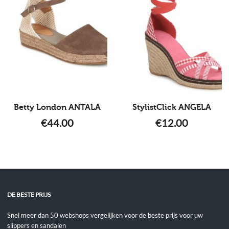
Betty London ANTALA
StylistClick ANGELA
€
44.00
€
12.00
DE BESTE PRIJS
Snel meer dan 50 webshops vergelijken voor de beste prijs voor uw
slippers en sandalen