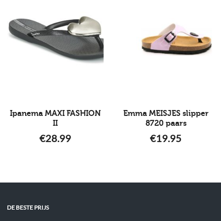
Ipanema MAXI FASHION
Emma MEISJES slipper
II
8720 paars
€
28.99
€
19.95
DE BESTE PRIJS