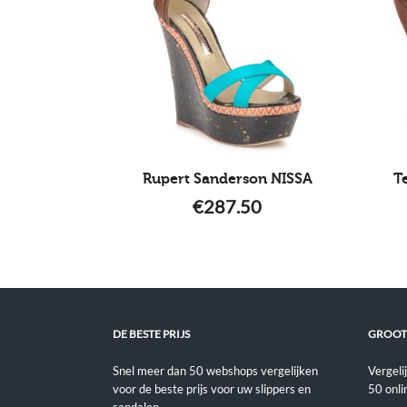
Rupert Sanderson NISSA
T
€
287.50
DE BESTE PRIJS
GROOT
Snel meer dan 50 webshops vergelijken
Vergeli
voor de beste prijs voor uw slippers en
50 onli