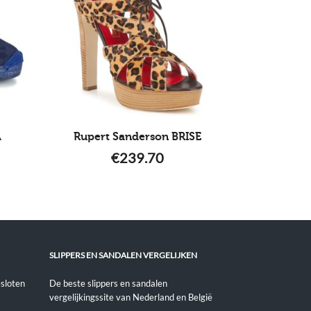
A
Rupert Sanderson BRISE
€
239.70
SLIPPERS EN SANDALEN VERGELIJKEN
sloten
De beste slippers en sandalen
vergelijkingssite van Nederland en België