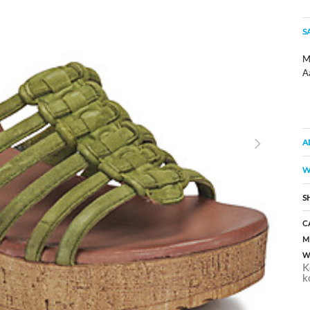
S
M
A
A
W
S
C
M
W
K
k