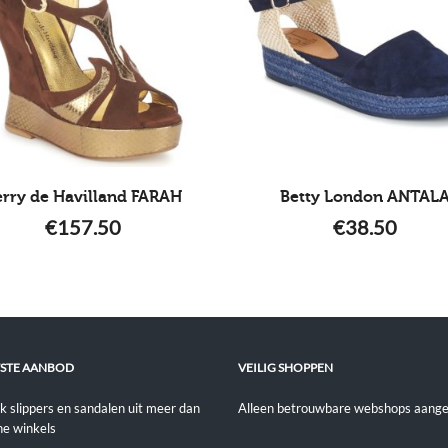
erry de Havilland FARAH
Betty London ANTAL
€
157.50
€
38.50
STE AANBOD
VEILIG SHOPPEN
jk slippers en sandalen uit meer dan
Alleen betrouwbare webshops aange
ne winkels