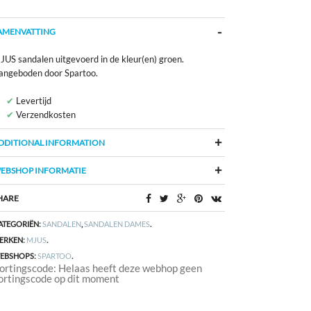
AMENVATTING
JUS sandalen uitgevoerd in de kleur(en) groen.
angeboden door Spartoo.
Levertijd
Verzendkosten
DDITIONAL INFORMATION
EBSHOP INFORMATIE
HARE
ATEGORIËN:
SANDALEN
,
SANDALEN DAMES
.
ERKEN:
MJUS
.
EBSHOPS:
SPARTOO
.
ortingscode: Helaas heeft deze webhop geen
ortingscode op dit moment