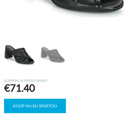
SLIPPERS
,
SLIPPERS DAMES
€
71.40
KOOP NU BIJ SPARTOO