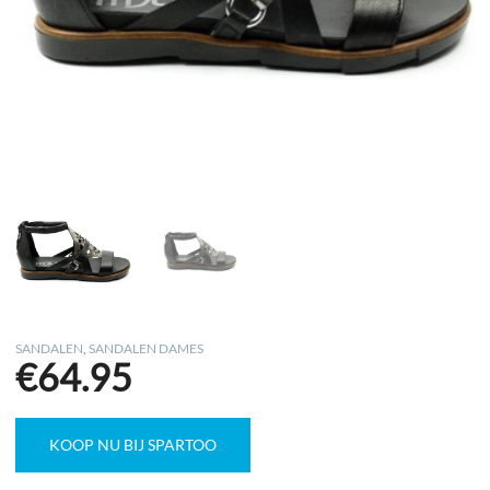
SANDALEN
,
SANDALEN DAMES
€
64.95
KOOP NU BIJ SPARTOO