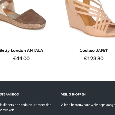
Betty London ANTALA
Coclico JAFET
€
44.00
€
123.80
STE AANBOD
VEILIG SHOPPEN
jk slippers en sandalen uit meer dan
Alleen betrouwbare webshops aange
ne winkels