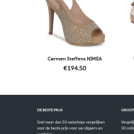
Carmen Steffens NIMEA
€
194.50
DE BESTE PRIJS
GROOT
Snel meer dan 50 webshops vergelijken
Vergeli
voor de beste prijs voor uw slippers en
50 onli