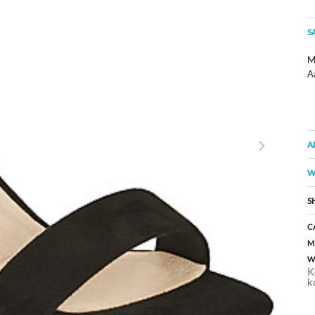
S
M
A
A
W
S
C
M
W
K
k