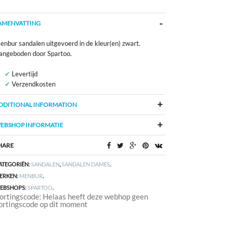
AMENVATTING
enbur sandalen uitgevoerd in de kleur(en) zwart.
angeboden door Spartoo.
Levertijd
Verzendkosten
DDITIONAL INFORMATION
EBSHOP INFORMATIE
HARE
ATEGORIËN:
SANDALEN
,
SANDALEN DAMES
.
ERKEN:
MENBUR
.
EBSHOPS:
SPARTOO
.
ortingscode: Helaas heeft deze webhop geen
ortingscode op dit moment