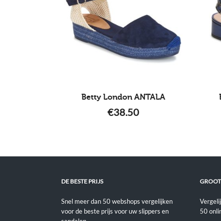
Betty London ANTALA
€
38.50
DE BESTE PRIJS
GROOT
Snel meer dan 50 webshops vergelijken
Vergeli
voor de beste prijs voor uw slippers en
50 onli