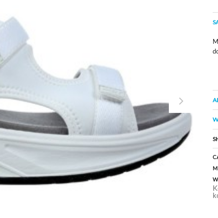
S
M
d
A
W
S
C
M
W
K
k