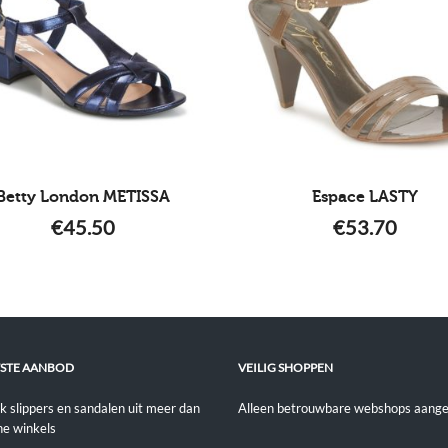
Betty London METISSA
Espace LASTY
€
45.50
€
53.70
STE AANBOD
VEILIG SHOPPEN
jk slippers en sandalen uit meer dan
Alleen betrouwbare webshops aange
ne winkels