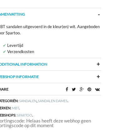
AMENVATTING
BT sandalen uitgevoerd in de kleur(en) wit. Aangeboden
oor Spartoo.
Levertijd
Verzendkosten
DDITIONAL INFORMATION
EBSHOP INFORMATIE
HARE
ATEGORIËN:
SANDALEN
,
SANDALEN DAMES
.
ERKEN:
MBT
.
EBSHOPS:
SPARTOO
.
ortingscode: Helaas heeft deze webhop geen
ortingscode op dit moment