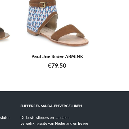
Paul Joe Sister ARMINE
€
79.50
SLIPPERS EN SANDALEN VERGELIJKEN
sloten
De beste slippers en sandalen
vergelijkingssite van Nederland en België