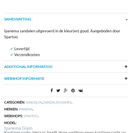
SAMENVATTING
Ipanema sandalen uitgevoerd in de kleur(en) goud. Aangeboden door
Spartoo.
Levertijd
Verzendkosten
ADDITIONAL INFORMATION
WEBSHOP INFORMATIE
CATEGORIËN:
SANDALEN
,
SANDALEN DAMES
.
MERKEN:
IPANEMA
.
WEBSHOPS:
SPARTOO
.
MODEL:
Ipanema Glam
Kortingscode: Helaas heeft deze webhop geen kortingscode op