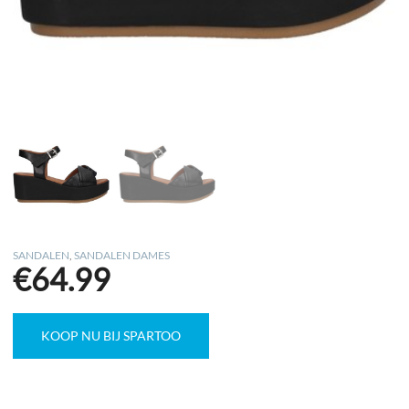
SANDALEN
,
SANDALEN DAMES
€
64.99
KOOP NU BIJ SPARTOO