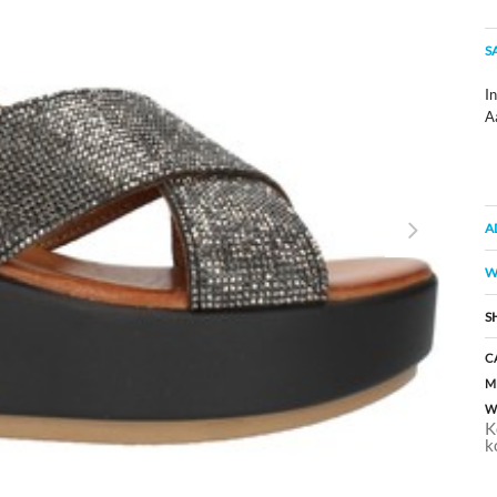
S
In
A
A
W
S
C
M
W
K
k