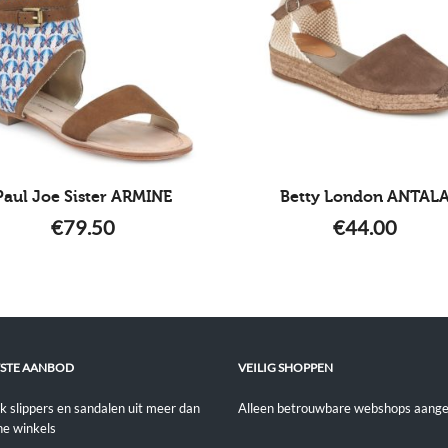
Paul Joe Sister ARMINE
Betty London ANTAL
€
79.50
€
44.00
STE AANBOD
VEILIG SHOPPEN
jk slippers en sandalen uit meer dan
Alleen betrouwbare webshops aange
ne winkels