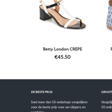
Betty London CREPE
€
45.50
DE BESTE PRIJS
GROOT
Snel meer dan 50 webshops vergelijken
Vergeli
voor de beste prijs voor uw slippers en
50 onli