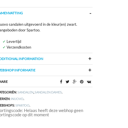
AMENVATTING
uovo sandalen uitgevoerd in de kleur(en) zwart.
angeboden door Spartoo.
Levertijd
Verzendkosten
DDITIONAL INFORMATION
EBSHOP INFORMATIE
HARE
ATEGORIËN:
SANDALEN
,
SANDALEN DAMES
.
ERKEN:
INUOVO
.
EBSHOPS:
SPARTOO
.
ortingscode: Helaas heeft deze webhop geen
ortingscode op dit moment