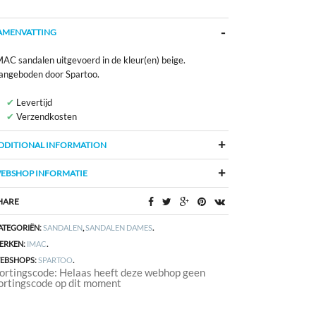
AMENVATTING
MAC sandalen uitgevoerd in de kleur(en) beige.
angeboden door Spartoo.
Levertijd
Verzendkosten
DDITIONAL INFORMATION
EBSHOP INFORMATIE
HARE
ATEGORIËN:
SANDALEN
,
SANDALEN DAMES
.
ERKEN:
IMAC
.
EBSHOPS:
SPARTOO
.
ortingscode: Helaas heeft deze webhop geen
ortingscode op dit moment