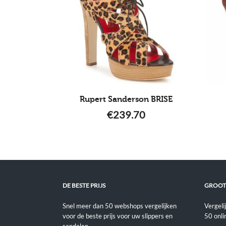
Rupert Sanderson BRISE
€
239.70
DE BESTE PRIJS
GROOT
Snel meer dan 50 webshops vergelijken
Vergeli
voor de beste prijs voor uw slippers en
50 onli