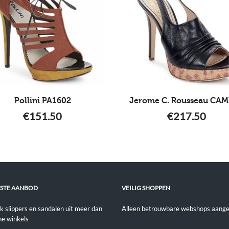
Pollini PA1602
Jerome C. Rousseau CA
€
151.50
€
217.50
STE AANBOD
VEILIG SHOPPEN
jk slippers en sandalen uit meer dan
Alleen betrouwbare webshops aange
ne winkels