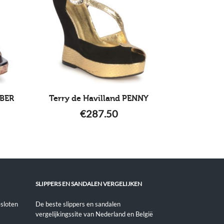
MBER
Terry de Havilland PENNY
€
287.50
SLIPPERS EN SANDALEN VERGELIJKEN
sloten
De beste slippers en sandalen
vergelijkingssite van Nederland en België