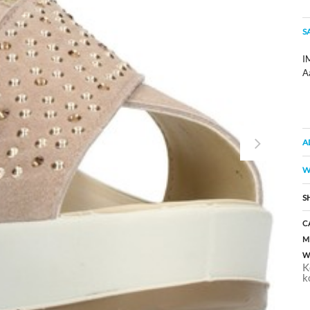
S
I
A
A
W
S
C
M
W
K
k