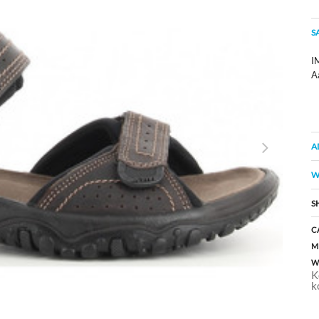
S
I
A
A
W
S
C
M
W
K
k