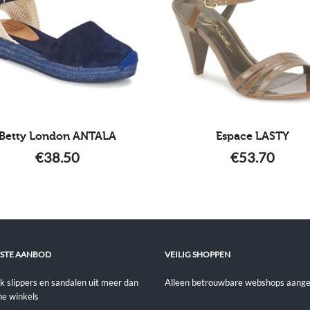
Betty London ANTALA
Espace LASTY
€
38.50
€
53.70
STE AANBOD
VEILIG SHOPPEN
jk slippers en sandalen uit meer dan
Alleen betrouwbare webshops aange
ne winkels