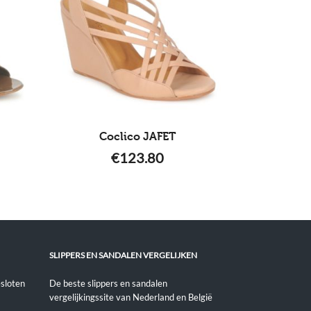
Coclico JAFET
€
123.80
SLIPPERS EN SANDALEN VERGELIJKEN
sloten
De beste slippers en sandalen
vergelijkingssite van Nederland en België