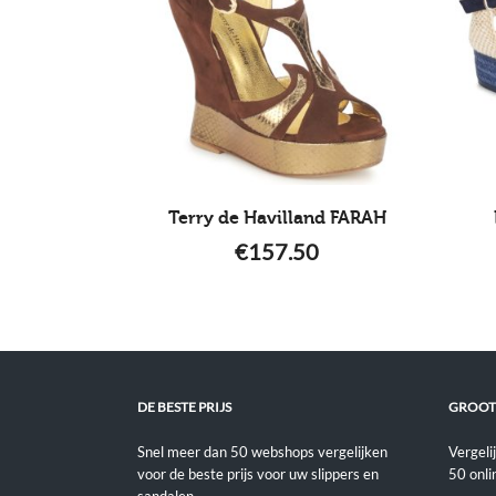
Terry de Havilland FARAH
€
157.50
DE BESTE PRIJS
GROOT
Snel meer dan 50 webshops vergelijken
Vergeli
voor de beste prijs voor uw slippers en
50 onli