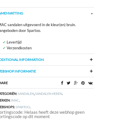
AMENVATTING
MAC sandalen uitgevoerd in de kleur(en) bruin.
angeboden door Spartoo.
Levertijd
Verzendkosten
DDITIONAL INFORMATION
EBSHOP INFORMATIE
HARE
ATEGORIËN:
SANDALEN
,
SANDALEN HEREN
.
ERKEN:
IMAC
.
EBSHOPS:
SPARTOO
.
ortingscode: Helaas heeft deze webhop geen
ortingscode op dit moment