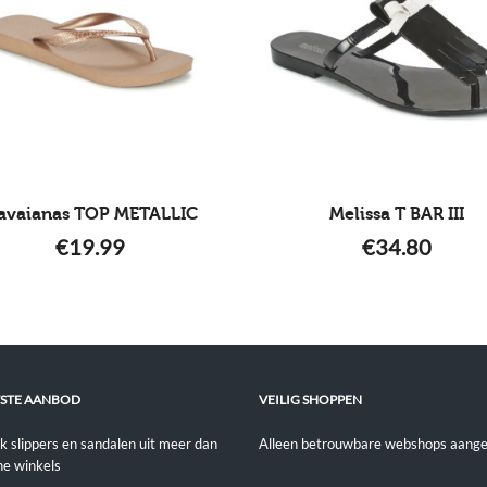
avaianas TOP METALLIC
Melissa T BAR III
€
19.99
€
34.80
STE AANBOD
VEILIG SHOPPEN
jk slippers en sandalen uit meer dan
Alleen betrouwbare webshops aange
ne winkels