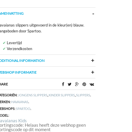
AMENVATTING
vaianas slippers uitgevoerd in de kleur(en) blauw.
angeboden door Spartoo.
Levertijd
Verzendkosten
DDITIONAL INFORMATION
EBSHOP INFORMATIE
HARE
ATEGORIËN:
JONGENS SLIPPERS
,
KINDER SLIPPERS
,
SLIPPERS
.
ERKEN:
HAVAIANAS
.
EBSHOPS:
SPARTOO
.
ODEL:
avaianas Kids
ortingscode: Helaas heeft deze webhop geen
ortingscode op dit moment