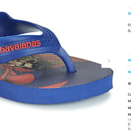
S
Ha
A
A
W
S
C
M
W
M
H
K
k