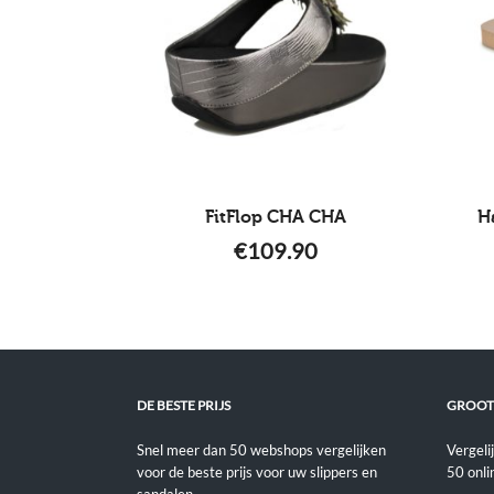
FitFlop CHA CHA
H
€
109.90
DE BESTE PRIJS
GROOT
Snel meer dan 50 webshops vergelijken
Vergeli
voor de beste prijs voor uw slippers en
50 onli