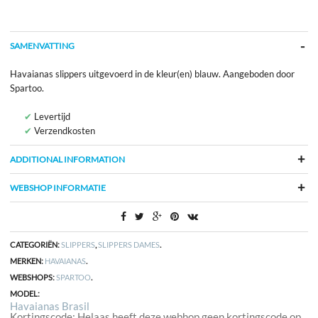
SAMENVATTING
Havaianas slippers uitgevoerd in de kleur(en) blauw. Aangeboden door
Spartoo.
Levertijd
Verzendkosten
ADDITIONAL INFORMATION
WEBSHOP INFORMATIE
CATEGORIËN:
SLIPPERS
,
SLIPPERS DAMES
.
MERKEN:
HAVAIANAS
.
WEBSHOPS:
SPARTOO
.
MODEL:
Havaianas Brasil
Kortingscode: Helaas heeft deze webhop geen kortingscode op