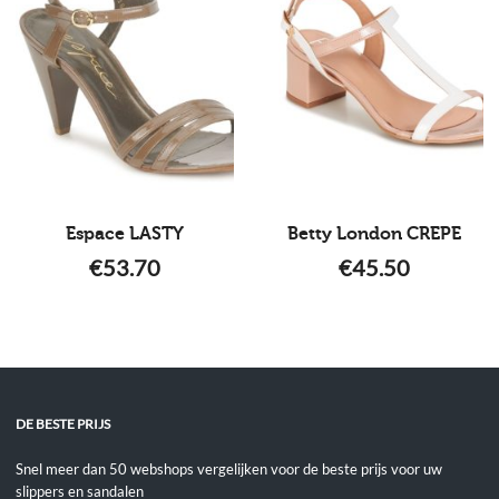
Espace LASTY
Betty London CREPE
€
53.70
€
45.50
DE BESTE PRIJS
Snel meer dan 50 webshops vergelijken voor de beste prijs voor uw
slippers en sandalen