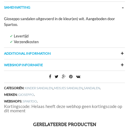
SAMENVATTING
Gioseppo sandalen uitgevoerd in de kleur(en) wit. Aangeboden door
Spartoo.
Levertijd
Verzendkosten
ADDITIONAL INFORMATION
WEBSHOP INFORMATIE
CATEGORIËN:
KINDER SANDALEN
,
MEISJES SANDALEN
,
SANDALEN
.
MERKEN:
GIOSEPPO
.
WEBSHOPS:
SPARTOO
.
Kortingscode: Helaas heeft deze webhop geen kortingscode op
dit moment
GERELATEERDE PRODUCTEN