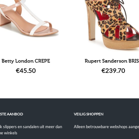
Betty London CREPE
Rupert Sanderson BRI
€
45.50
€
239.70
STE AANBOD
VEILIG SHOPPEN
jk slippers en sandalen uit meer dan
Alleen betrouwbare webshops aange
ne winkels