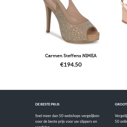
Carmen Steffens NIMEA
€
194.50
DE BESTE PRIJS
GROOT
Snel meer dan 50 webshops vergelijken
Vergeli
voor de beste prijs voor uw slippers en
50 onli