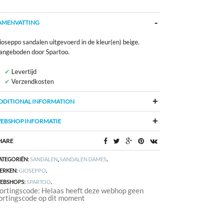
AMENVATTING
ioseppo sandalen uitgevoerd in de kleur(en) beige.
angeboden door Spartoo.
Levertijd
Verzendkosten
DDITIONAL INFORMATION
EBSHOP INFORMATIE
HARE
ATEGORIËN:
SANDALEN
,
SANDALEN DAMES
.
ERKEN:
GIOSEPPO
.
EBSHOPS:
SPARTOO
.
ortingscode: Helaas heeft deze webhop geen
ortingscode op dit moment