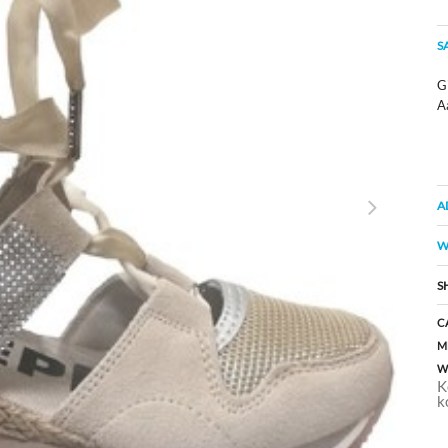
S
G
A
A
W
S
C
M
W
K
k