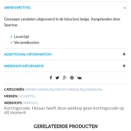
SAMENVATTING
Gioseppo sandalen uitgevoerd in de kleur(en) beige. Aangeboden door
Spartoo.
Levertijd
Verzendkosten
ADDITIONAL INFORMATION
WEBSHOP INFORMATIE
CATEGORIËN:
KINDER SANDALEN
,
MEISJES SANDALEN
,
SANDALEN
.
MERKEN:
GIOSEPPO
.
WEBSHOPS:
SPARTOO
.
Kortingscode: Helaas heeft deze webhop geen kortingscode op
dit moment
GERELATEERDE PRODUCTEN