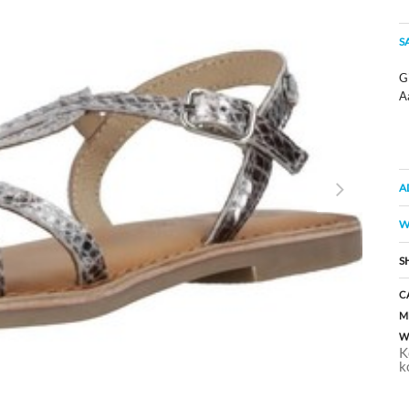
S
Gi
A
A
W
S
C
M
W
K
k