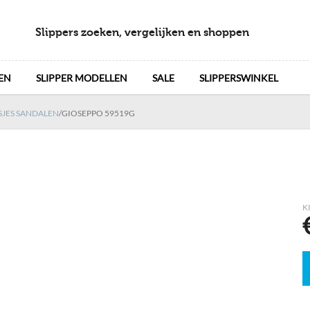
Slippers zoeken, vergelijken en shoppen
EN
SLIPPER MODELLEN
SALE
SLIPPERSWINKEL
SJES SANDALEN
/
GIOSEPPO 59519G
K