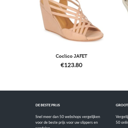
Coclico JAFET
€
123.80
DE BESTE PRIJS
GROOT
Snel meer dan 50 webshops vergelijken
Vergeli
voor de beste prijs voor uw slippers en
50 onli