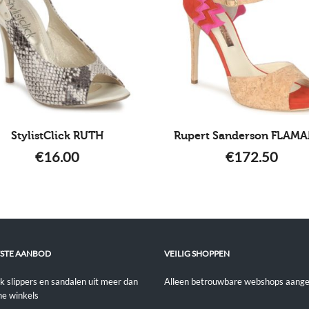
StylistClick RUTH
Rupert Sanderson FLAM
€
16.00
€
172.50
STE AANBOD
VEILIG SHOPPEN
jk slippers en sandalen uit meer dan
Alleen betrouwbare webshops aange
ne winkels