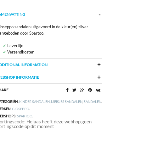
AMENVATTING
oseppo sandalen uitgevoerd in de kleur(en) zilver.
angeboden door Spartoo.
Levertijd
Verzendkosten
DDITIONAL INFORMATION
EBSHOP INFORMATIE
HARE
ATEGORIËN:
KINDER SANDALEN
,
MEISJES SANDALEN
,
SANDALEN
.
ERKEN:
GIOSEPPO
.
EBSHOPS:
SPARTOO
.
ortingscode: Helaas heeft deze webhop geen
ortingscode op dit moment