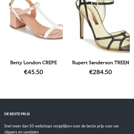
Betty London CREPE
Rupert Sanderson TREEN
€
45.50
€
284.50
DE BESTE PRIJS
Snel meer dan 50 webshops vergelijken voor de beste prijs voor uw
slippers en sandalen