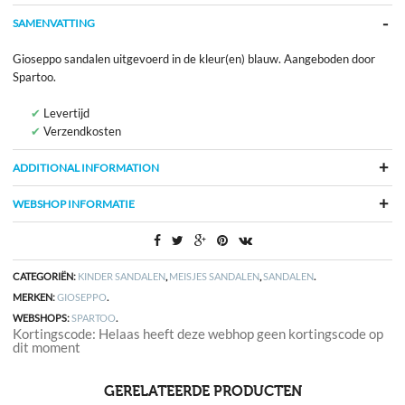
SAMENVATTING
Gioseppo sandalen uitgevoerd in de kleur(en) blauw. Aangeboden door
Spartoo.
Levertijd
Verzendkosten
ADDITIONAL INFORMATION
WEBSHOP INFORMATIE
CATEGORIËN:
KINDER SANDALEN
,
MEISJES SANDALEN
,
SANDALEN
.
MERKEN:
GIOSEPPO
.
WEBSHOPS:
SPARTOO
.
Kortingscode: Helaas heeft deze webhop geen kortingscode op
dit moment
GERELATEERDE PRODUCTEN