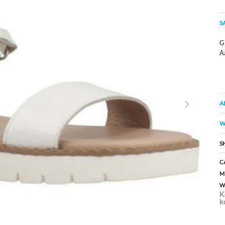
S
Gi
A
A
W
S
C
M
W
K
k