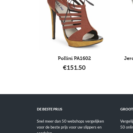
Pollini PA1602
Jer
€
151.50
DE BESTE PRIJS
GROOT
Snel meer dan 50 webshops vergelijken
Vergeli
voor de beste prijs voor uw slippers en
50 onli