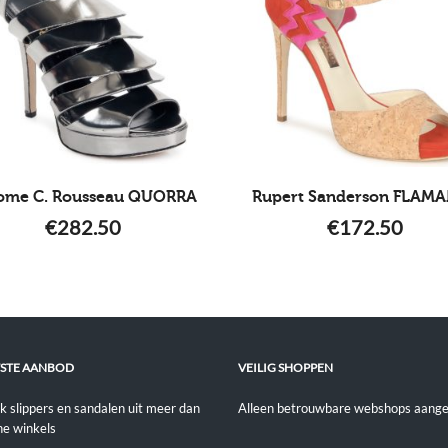
ome C. Rousseau QUORRA
Rupert Sanderson FLAM
€
282.50
€
172.50
STE AANBOD
VEILIG SHOPPEN
jk slippers en sandalen uit meer dan
Alleen betrouwbare webshops aange
ne winkels