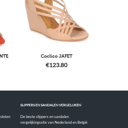
ANTE
Coclico JAFET
€
123.80
SLIPPERS EN SANDALEN VERGELIJKEN
sloten
De beste slippers en sandalen
vergelijkingssite van Nederland en België