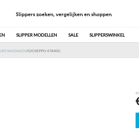
Slippers zoeken, vergelijken en shoppen
EN
SLIPPER MODELLEN
SALE
SLIPPERSWINKEL
SJES SANDALEN
/
GIOSEPPO 47840G
K