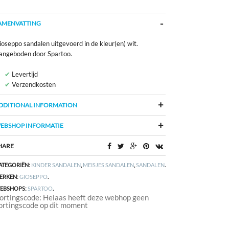
AMENVATTING
oseppo sandalen uitgevoerd in de kleur(en) wit.
angeboden door Spartoo.
Levertijd
Verzendkosten
DDITIONAL INFORMATION
EBSHOP INFORMATIE
HARE
ATEGORIËN:
KINDER SANDALEN
,
MEISJES SANDALEN
,
SANDALEN
.
ERKEN:
GIOSEPPO
.
EBSHOPS:
SPARTOO
.
ortingscode: Helaas heeft deze webhop geen
ortingscode op dit moment