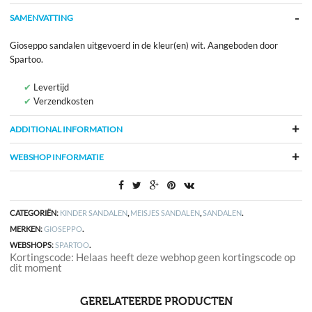
SAMENVATTING
Gioseppo sandalen uitgevoerd in de kleur(en) wit. Aangeboden door
Spartoo.
Levertijd
Verzendkosten
ADDITIONAL INFORMATION
WEBSHOP INFORMATIE
CATEGORIËN:
KINDER SANDALEN
,
MEISJES SANDALEN
,
SANDALEN
.
MERKEN:
GIOSEPPO
.
WEBSHOPS:
SPARTOO
.
Kortingscode: Helaas heeft deze webhop geen kortingscode op
dit moment
GERELATEERDE PRODUCTEN