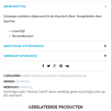
SAMENVATTING
Gioseppo sandalen uitgevoerd in de kleur(en) zilver. Aangeboden door
Spartoo.
Levertijd
Verzendkosten
ADDITIONAL INFORMATION
WEBSHOP INFORMATIE
CATEGORIËN:
KINDER SANDALEN
,
MEISJES SANDALEN
,
SANDALEN
.
MERKEN:
GIOSEPPO
.
WEBSHOPS:
SPARTOO
.
Kortingscode: Helaas heeft deze webhop geen kortingscode op
dit moment
GERELATEERDE PRODUCTEN