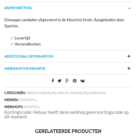
SAMENVATTING
Gioseppo sandalen uitgevoerd in de kleur(en) bruin. Aangeboden door
Spartoo.
Levertijd
Verzendkosten
ADDITIONAL INFORMATION
WEBSHOP INFORMATIE
CATEGORIËN:
KINDER SANDALEN
,
MEISJES SANDALEN
,
SANDALEN
.
MERKEN:
GIOSEPPO
.
WEBSHOPS:
SPARTOO
.
Kortingscode: Helaas heeft deze webhop geen kortingscode op
dit moment
GERELATEERDE PRODUCTEN