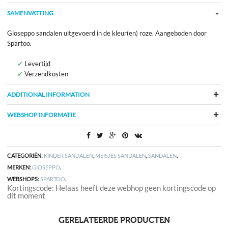
SAMENVATTING
Gioseppo sandalen uitgevoerd in de kleur(en) roze. Aangeboden door
Spartoo.
Levertijd
Verzendkosten
ADDITIONAL INFORMATION
WEBSHOP INFORMATIE
CATEGORIËN:
KINDER SANDALEN
,
MEISJES SANDALEN
,
SANDALEN
.
MERKEN:
GIOSEPPO
.
WEBSHOPS:
SPARTOO
.
Kortingscode: Helaas heeft deze webhop geen kortingscode op
dit moment
GERELATEERDE PRODUCTEN